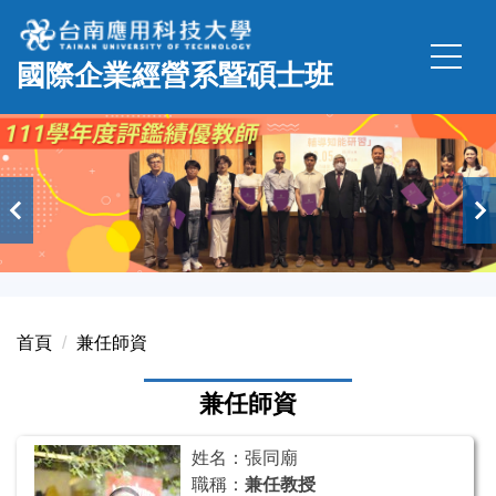
跳
到
國際企業經營系暨碩士班
主
要
內
容
區
首頁
兼任師資
兼任師資
姓名：張同廟
職稱：
兼任教授