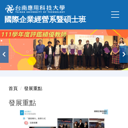
跳
到
國際企業經營系暨碩士班
主
要
內
容
區
首頁
發展重點
發展重點