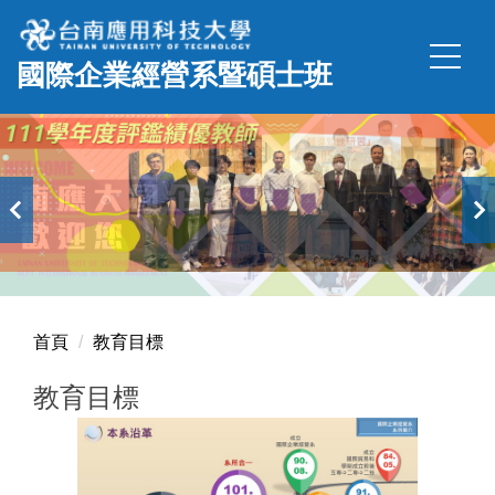
跳
到
國際企業經營系暨碩士班
主
要
內
容
區
首頁
教育目標
教育目標