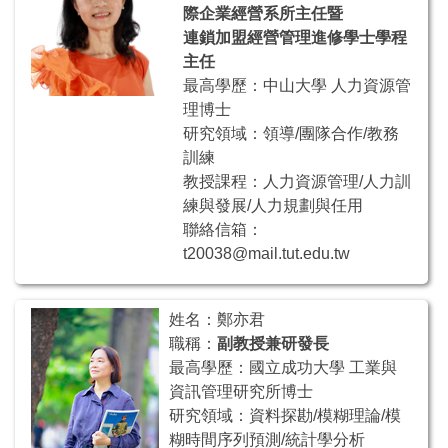
際企業經營系所主任暨
連鎖加盟經營管理進修學士學程
主任
最高學歷：中山大學 人力資源管
理博士
研究領域：領導/團隊合作/教務
訓練
教授課程：人力資源管理/人力訓
練與發展/人力規劃與任用
聯絡信箱：
t20038@mail.tut.edu.tw
姓名：鄭亦君
職稱：
副教授兼研發長
最高學歷：國立成功大學 工業與
資訊管理研究所博士
研究領域：資料探勘/模糊理論/模
糊時間序列預測/統計學分析