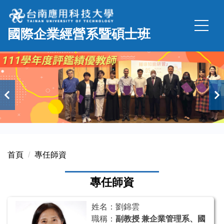
跳
到
國際企業經營系暨碩士班
主
要
內
容
區
首頁
專任師資
專任師資
姓名：劉錦雲
職稱：
副教授 兼企業管理系、國