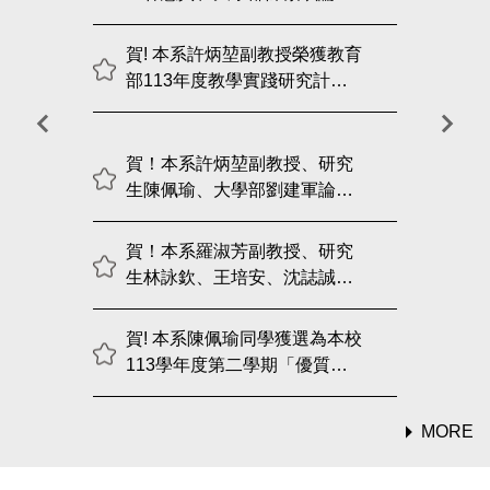
投稿「2026工商與公共管理學
術研討會」獲接受口頭發表
賀! 本系許炳堃副教授榮獲教育
部113年度教學實踐研究計畫
「績優計畫」
賀！本系許炳堃副教授、研究
生陳佩瑜、大學部劉建軍論文
投稿「2025第二十屆中華商管
科技學會年會暨學術研討會」
賀！本系羅淑芳副教授、研究
評選獲頒「佳作論文」獎
生林詠欽、王培安、沈誌誠及
柯瑞仁同學，參加「2025年全
球品牌策劃大賽—台灣總決
賀! 本系陳佩瑜同學獲選為本校
賽」，獲得銀牌殊榮
113學年度第二學期「優質教
學助理」
MORE