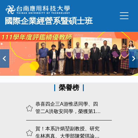
跳
到
國際企業經營系暨碩士班
主
要
內
容
區
榮譽榜
恭喜四企三A游惟丞同學、四
管二A洪敬安同學，榮獲第12
屆品德小品文競賽佳作及入選
賀！本系許炳堃副教授、研究
生林惠真、大學部陳縈琪論文