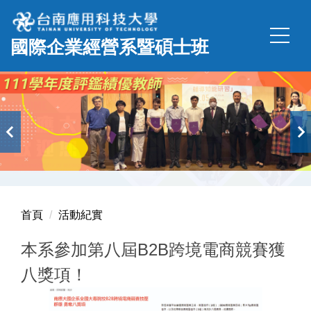
跳
到
國際企業經營系暨碩士班
主
要
內
容
區
首頁
活動紀實
本系參加第八屆B2B跨境電商競賽獲
八獎項！