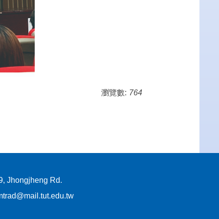
瀏覽數:
764
Jhongjheng Rd.
d@mail.tut.edu.tw