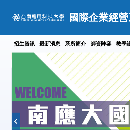
跳
到
國際企業經營
主
要
內
容
招生資訊
最新消息
系所簡介
師資陣容
教學
區