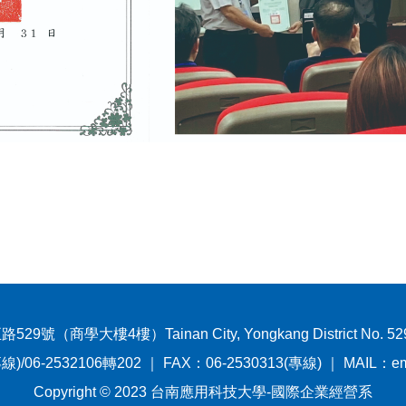
（商學大樓4樓）Tainan City, Yongkang District No. 529, 
線)/06-2532106轉202 ｜ FAX：06-2530313(專線) ｜ MAIL：emtra
Copyright © 2023 台南應用科技大學-國際企業經營系