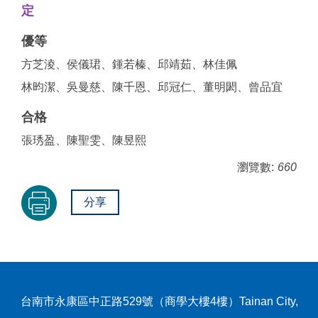
定
優等
方芝淩、侯儀珺、鍾若榛、邱靖茹、林佳佩
林昀潔、吳曼慈、陳千恩、邱冠仁、董明閎、曾品宜
合格
張琇盈、陳聖雯、陳昱熙
瀏覽數:
660
分享
台南市永康區中正路529號（商學大樓4樓）Tainan City,