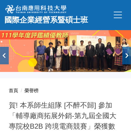
跳
到
國際企業經營系暨碩士班
主
要
內
容
區
首頁
榮譽榜
賀! 本系師生組隊 [不醉不歸] 參加
「輔導廠商拓展外銷-第九屆全國大
專院校B2B 跨境電商競賽」榮獲數