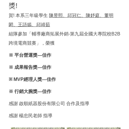
獎!
賀! 本系三年級學生
陳昱熙、邱冠仁、陳妤庭、董明
閎、王語嫣、邱靖茹
組隊參加「輔導廠商拓展外銷-第九屆全國大專院校B2B
跨境電商競賽」，榮獲
※ 平台營運獎—佳作
※ 成果報告獎—佳作
※ MVP經理人獎—佳作
※ 行銷大腕獎—佳作
感謝 啟順紙器股份有限公司 合作及指導
感謝 楊忠民老師 指導