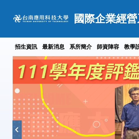
跳
到
國際企業經營
主
要
內
容
招生資訊
最新消息
系所簡介
師資陣容
教學
區