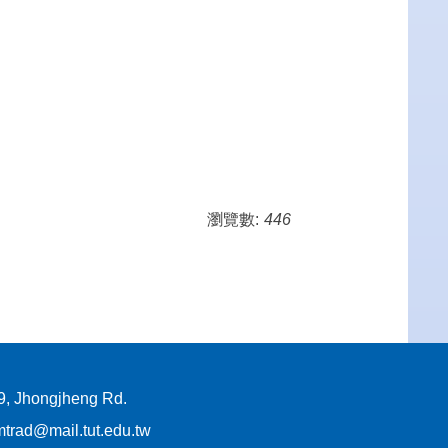
瀏覽數:
446
Jhongjheng Rd.
d@mail.tut.edu.tw