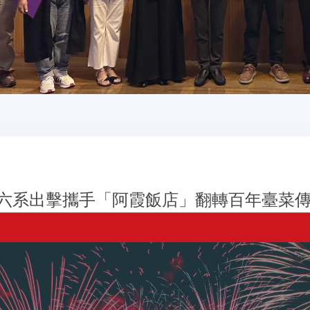
應大六系出擊攜手「阿霞飯店」翻轉百年臺菜