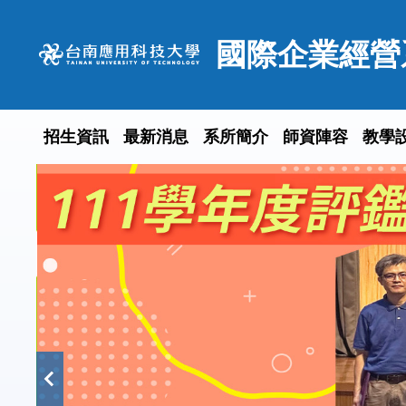
跳
到
國際企業經營
主
要
內
容
招生資訊
最新消息
系所簡介
師資陣容
教學
區