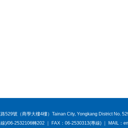
（商學大樓4樓）Tainan City, Yongkang District No. 529, 
線)/06-2532106轉202 ｜ FAX：06-2530313(專線) ｜ MAIL：emtra