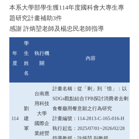
本系大學部學生獲114年度國科會大專生專
題研究計畫補助3件
感謝 許炳堃老師及楊忠民老師指導
學
年
生
執行機
內容
度
姓
關
名
計畫名稱：從「剩」到「惜」：以
台南應
SDGs觀點結合TPB探討消費者去剩
用科技
劉
食餐廳用餐意願之行為研究
大學
114
建
計畫編號：114-2813-C-165-016-H
國際企
軍
執行起迄：2025/07/01~2026/02/28
業經營
指導教授：許炳堃 副教授