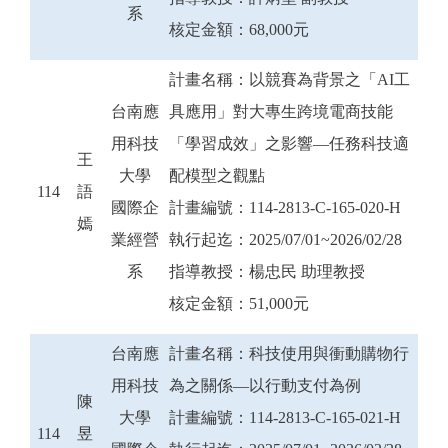
系
核定金額：68,000元
計畫名稱：以競賽為背景之「AI工
台南應
具應用」對大專生跨境電商技能
用科技
「學習成效」之影響—任務科技適
王
大學
配模型之觀點
114
語
國際企
計畫編號：114-2813-C-165-020-H
嫣
業經營
執行起迄：2025/07/01~2026/02/28
系
指導教授：楊忠民 助理教授
核定金額：51,000元
台南應
計畫名稱：科技使用與衝動購物行
用科技
為之關係—以行動支付為例
陳
大學
計畫編號：114-2813-C-165-021-H
114
昱