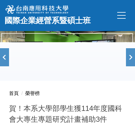
跳
到
國際企業經營系暨碩士班
主
要
內
容
區
首頁
榮譽榜
賀！本系大學部學生獲114年度國科
會大專生專題研究計畫補助3件