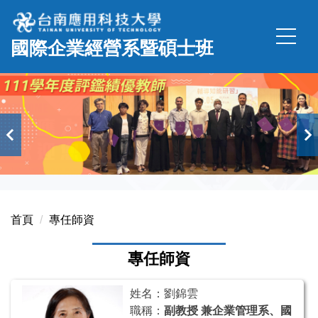
跳
到
國際企業經營系暨碩士班
主
要
內
容
區
首頁
專任師資
專任師資
姓名：劉錦雲
職稱：
副教授 兼企業管理系、國