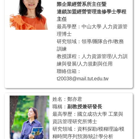
際企業經營系所主任暨
連鎖加盟經營管理進修學士學程
主任
最高學歷：中山大學 人力資源管
理博士
研究領域：領導/團隊合作/教務
訓練
教授課程：人力資源管理/人力訓
練與發展/人力規劃與任用
聯絡信箱：
t20038@mail.tut.edu.tw
姓名：鄭亦君
職稱：
副教授兼研發長
最高學歷：國立成功大學 工業與
資訊管理研究所博士
研究領域：資料探勘/模糊理論/模
糊時間序列預測/統計學分析